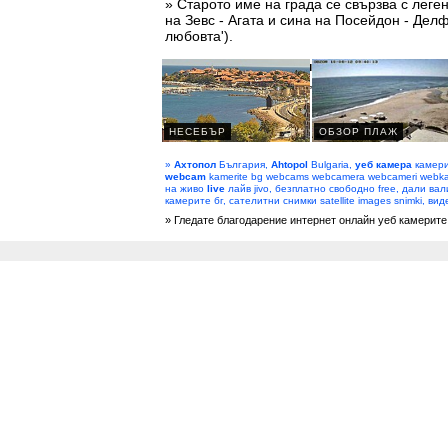
» Старото име на града се свързва с лег
на Зевс - Агата и сина на Посейдон - Делфи
любовта').
» Камерата показва:
пристанище, кей, м
3 плажа - 'Централен', 'Делфин' и 'Бабешк
...
»
Ахтопол
България,
Ahtopol
Bulgaria,
уеб камера
камери
webcam
kamerite bg webcams webcamera webcameri webka
на живо
live
лайв jivo, безплатно свободно free, дали вал
камерите бг, сателитни снимки satellite images snimki, ви
» Гледате благодарение интернет онлайн уеб камерите