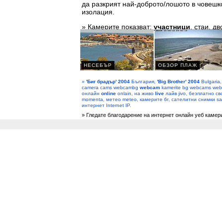
да разкрият най-доброто/лошото в човешк
изолация.
» Камерите показват:
участници
, стаи, дв
»
'Биг брадър' 2004
България,
'Big Brother' 2004
Bulgaria
camera cams webcambg
webcam
kamerite bg webcams web
онлайн
online
onlain, на живо
live
лайв jivo, безплатно сво
momenta, метео meteo, камерите бг, сателитни снимки sate
интернет Internet IP.
» Гледате благодарение на интернет онлайн уеб камер