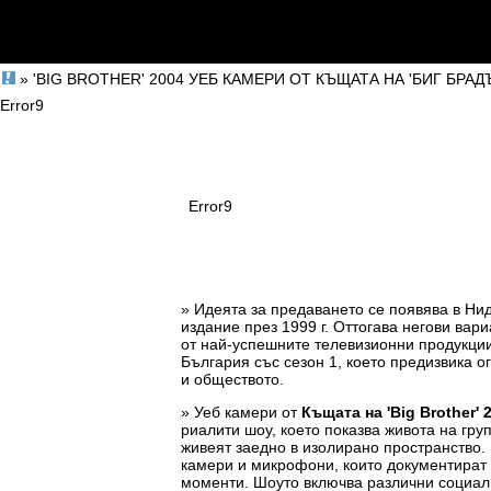
» 'BIG BROTHER' 2004 УЕБ КАМЕРИ ОТ КЪЩАТА НА 'БИГ БРАД
Error9
Error9
» Идеята за предаването се появява в Ни
издание през 1999 г. Оттогава негови вари
от най-успешните телевизионни продукции.
България със сезон 1, което предизвика 
и обществото.
» Уеб камери от
Къщата на 'Big Brother' 
риалити шоу, което показва живота на гру
живеят заедно в изолирано пространство.
камери и микрофони, които документират 
моменти. Шоуто включва различни социалн