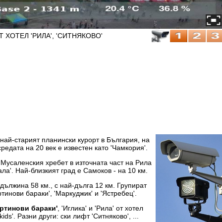
ХОТЕЛ 'РИЛА', 'СИТНЯКОВО'
- най-старият планински курорт в България, на
средата на 20 век е известен като 'Чамкория'.
 Мусаленския хребет в източната част на Рила
ла'. Най-близкият град е Самоков - на 10 км.
дължина 58 км., с най-дълга 12 км. Групират
ртинови бараки', 'Маркуджик' и 'Ястребец'.
ртинови бараки'
, 'Иглика' и 'Рила' от хотел
ids'. Разни други: ски лифт 'Ситняково', ...