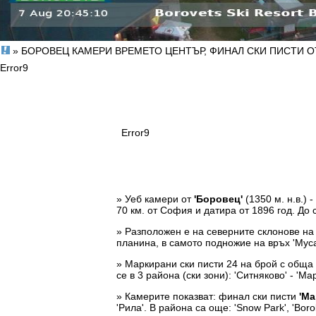
» БОРОВЕЦ КАМЕРИ ВРЕМЕТО ЦЕНТЪР, ФИНАЛ СКИ ПИСТИ ОТ 
Error9
Error9
» Уеб камери от
'Боровец'
(1350 м. н.в.) 
70 км. от София и датира от 1896 год. До 
» Разположен е на северните склонове на
планина, в самото подножие на връх 'Муса
» Маркирани ски писти 24 на брой с обща 
се в 3 района (ски зони): 'Ситняково' - 'Ма
» Камерите показват: финал ски писти
'Ма
'Рила'. В района са още: 'Snow Park', 'Borok