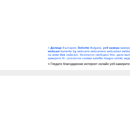
»
Долище
България,
Dolishte
Bulgaria,
уеб камера
камери
webcam
kamerite bg webcams webcamera webcameri webka
на живо
live
лайв jivo, безплатно свободно free, дали вал
камерите бг, сателитни снимки satellite images snimki, ви
» Гледате благодарение интернет онлайн уеб камерите