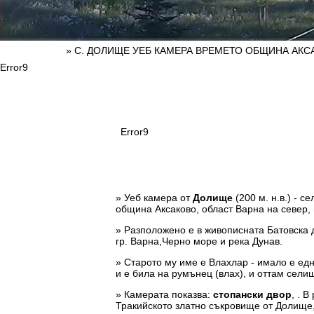
» С. ДОЛИЩЕ УЕБ КАМЕРА ВРЕМЕТО ОБЩИНА АКС
Error9
Error9
» Уеб камера от
Долище
(200 м. н.в.) - 
община Аксаково, област Варна на север, 
» Разположено е в живописната Батовска 
гр. Варна,Черно море и река Дунав.
» Старото му име е Влахлар - имало е ед
и е била на румънец (влах), и оттам сели
» Камерата показва:
стопански двор
, . 
Тракийското златно съкровище от Долище, 