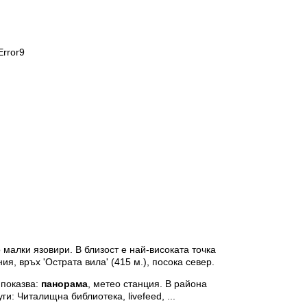
Error9
малки язовири. В близост е най-високата точка
я, връх 'Острата вила' (415 м.), посока север.
 показва:
панорама
, метео станция. В района
ги: Читалищна библиотека, livefeed, ...