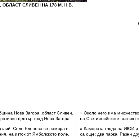
ОБЛАСТ СЛИВЕН НА 178 М. Н.В.
 община Нова Загора, област Сливен,
» Около него има множество 
ративен център град Нова Загора.
на Светиилийските възвишени
атлий. Село Еленово се намира в
» Камерата гледа на ИЮИ и
ия, на изток от Ямболското поле.
са още: два парка. Разни дру