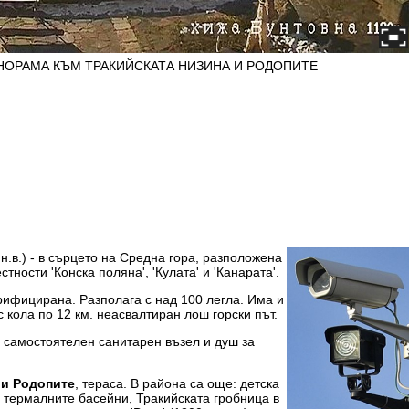
АНОРАМА КЪМ ТРАКИЙСКАТА НИЗИНА И РОДОПИТЕ
 н.в.) - в сърцето на Средна гора, разположена
тности 'Конска поляна', 'Кулата' и 'Канарата'.
рифицирана. Разполага с над 100 легла. Има и
с кола по 12 км. неасвалтиран лош горски път.
п, самостоятелен санитарен възел и душ за
 и Родопите
, тераса. В района са още: детска
: термалните басейни, Тракийската гробница в