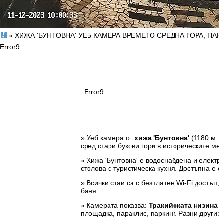
» ХИЖА 'БУНТОВНА' УЕБ КАМЕРА ВРЕМЕТО СРЕДНА ГОРА, П
Error9
Error9
» Уеб камера от
хижа 'Бунтовна'
(1180 м.
сред стари букови гори в историческите мес
» Хижа 'Бунтовна' е водоснабдена и елект
столова с туристическа кухня. Достъпна е 
» Всички стаи са с безплатен Wi-Fi достъ
баня.
» Камерата показва:
Тракийската низина
площадка, параклис, паркинг. Разни други