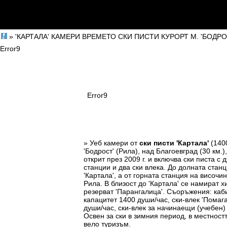
» 'КАРТАЛА' КАМЕРИ ВРЕМЕТО СКИ ПИСТИ КУРОРТ М. 'БОДРО
Error9
Error9
» Уеб камери от
ски писти 'Картала'
(1400
'Бодрост' (Рила), над Благоевград (30 км.
открит през 2009 г. и включва ски пистa с
станции и два ски влека. До долната стан
'Картала', а от горната станция на височи
Рила. В близост до 'Картала' се намират х
резерват 'Парангалица'. Съоръжения: каб
капацитет 1400 души/час, ски-влек 'Помаг
души/час, ски-влек за начинаещи (учебен)
Освен за ски в зимния период, в местност
вело туризъм.