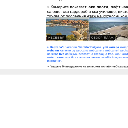
» Камерите показват:
ски писти
, лифт нач
са още: ски гардероб и ски училище, пист
тръгва от последния етаж на хотелски компл
»
'Картала'
България,
'Kartala'
Bulgaria,
уеб камера
камер
webcam
kamerite bg webcams webcamera webcameri webka
на живо
live
лайв jivo, безплатно свободно free, ОкО, око
meteo, камерите бг, сателитни снимки satellite images sn
Internet IP.
» Гледате благодарение на интернет онлайн уеб камер