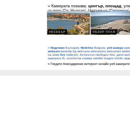
» Камерата показва:
център, площад
, ул
църква 'Св. Неделя', Читалище 'Светлина',
»
Неделино
България,
Nedelino
Bulgaria,
уеб камера
каме
webcam
kamerite bg webcams webcamera webcameri webka
на живо
live
лайв jivo, безплатно свободно free, дали вал
камерите бг, сателитни снимки satellite images snimki, ви
» Гледате благодарение интернет онлайн уеб камерите