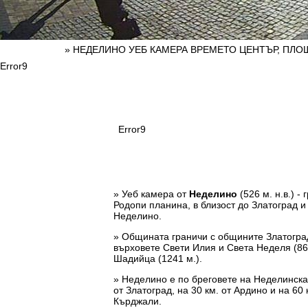
» НЕДЕЛИНО УЕБ КАМЕРА ВРЕМЕТО ЦЕНТЪР, ПЛО
Error9
Error9
» Уеб камера от
Неделино
(526 м. н.в.) -
Родопи планина, в близост до Златоград 
Неделино.
» Общината граничи с общините Златогра
върховете Свети Илия и Света Неделя (865 
Шадийца (1241 м.).
» Неделино е по бреговете на Неделинска р
от Златоград, на 30 км. от Ардино и на 60
Кърджали.