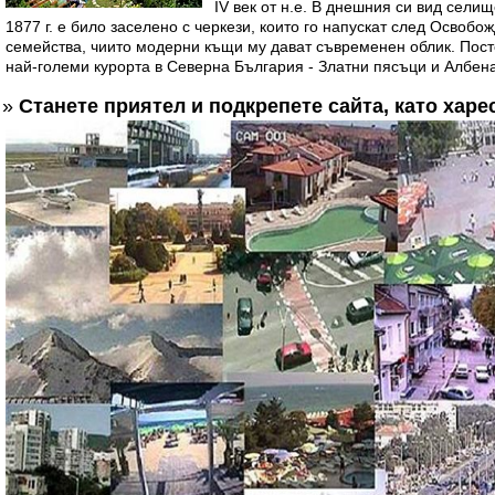
IV век от н.е. В днешния си вид сели
1877 г. е било заселено с черкези, които го напускат след Освобо
семейства, чиито модерни къщи му дават съвременен облик. Пост
най-големи курорта в Северна България - Златни пясъци и Албена,
»
Станете приятел и подкрепете сайта, като хар