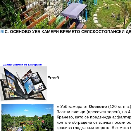
С. ОСЕНОВО УЕБ КАМЕРИ ВРЕМЕТО СЕЛСКОСТОПАНСКИ Д
архив снимки от камерите
Error9
» Уеб камера от
Осеново
(120 м. н.в
Златни пясъци (пресечен терен), на 4 
Кранево, като се предвижда асфалтир
която е обградена от всички посоки о
красива гледка към морето. В земята