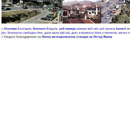
»
Осеново
България,
Osenovo
Bulgaria,
уеб камера
камери веб veb ueb kamera
kameri
we
jivo, безплатно свободно free, дали вали dali vali, днес в момента dnes v momenta, метео m
» Гледате благодарение на
Лична метеорологична станция на Петър Янков