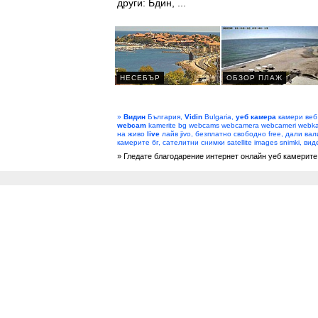
други: Бдин, ...
»
Видин
България,
Vidin
Bulgaria,
уеб камера
камери веб
webcam
kamerite bg webcams webcamera webcameri webka
на живо
live
лайв jivo, безплатно свободно free, дали вал
камерите бг, сателитни снимки satellite images snimki, ви
» Гледате благодарение интернет онлайн уеб камерите