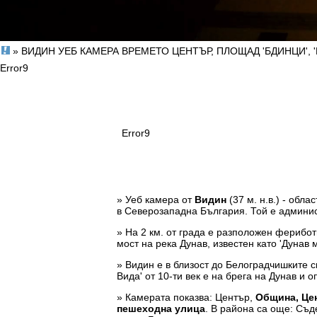
» ВИДИН УЕБ КАМЕРА ВРЕМЕТО ЦЕНТЪР, ПЛОЩАД 'БДИНЦИ', 
Error9
Error9
» Уеб камера от
Видин
(37 м. н.в.) - обла
в Северозападна България. Той е админи
» На 2 км. от града е разположен ферибот
мост на река Дунав, известен като 'Дунав 
» Видин е в близост до Белоградчишките с
Вида' от 10-ти век е на брега на Дунав и о
» Камерата показва: Център,
Община, Це
пешеходна улица
. В района са още: Съд