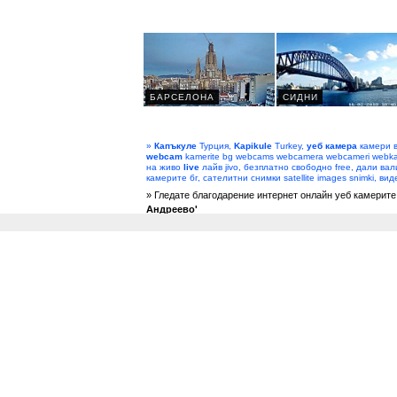
»
Капъкуле
Турция,
Kapikule
Turkey,
уеб камера
камери в
webcam
kamerite bg webcams webcamera webcameri webka
на живо
live
лайв jivo, безплатно свободно free, дали вал
камерите бг, сателитни снимки satellite images snimki, ви
» Гледате благодарение интернет онлайн уеб камерите
Андреево'