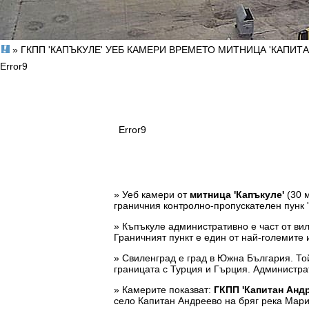
» ГКПП 'КАПЪКУЛЕ' УЕБ КАМЕРИ ВРЕМЕТО МИТНИЦА 'КАПИТА
Error9
Error9
» Уеб камери от
митница 'Капъкуле'
(30 м
граничния контролно-пропускателен пунк '
» Къпъкуле административно е част от вил
Граничният пункт е един от най-големите 
» Свиленград е град в Южна България. Той
границата с Турция и Гърция. Администра
» Камерите показват:
ГКПП 'Капитан Андр
село Капитан Андреево на бряг река Марица