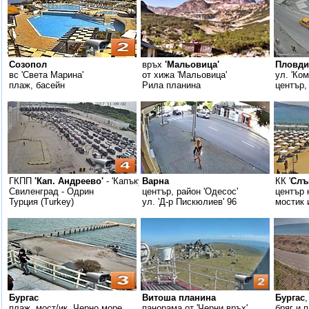
Созопол
връх
'Мальовица'
Пловди
вс 'Света Марина'
от хижа 'Мальовица'
ул. 'Ко
плаж, басейн
Рила планина
център,
ГКПП
'Кап. Андреево'
- 'Капъкуле'
Варна
КК '
Слъ
Свиленград - Одрин
център, район 'Одесос'
център 
Турция (Turkey)
ул. 'Д-р Пискюлиев' 96
мостик 
Бургас
Витоша планина
Бургас
плаж, мост/ик, Черно море
панорама от 'Черни връх'
бряг и 