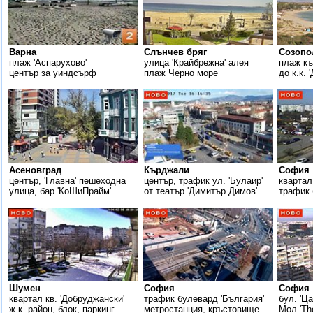
Варна
Слънчев бряг
Созопо
плаж 'Аспарухово'
улица 'Крайбрежна' алея
плаж къ
център за уиндсърф
плаж Черно море
до к.к. 
Асеновград
Кърджали
София
център, 'Главна' пешеходна
център, трафик ул. 'Булаир'
квартал
улица, бар 'КоШиПрайм'
от театър 'Димитър Димов'
трафик 
Шумен
София
София
квартал кв. 'Добруджански'
трафик булевард 'България'
бул. 'Ц
ж.к. район, блок, паркинг
метростанция, кръстовище
Мол 'The