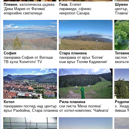
Плевен
, католическа църква
Гиза
, Египет
Шумен
'Дева Мария от Фатима'
пирамиди, сфинкс
център,
епархийно светилище
некропол Сахара
'Главна
София
Стара планина
Тетеве
панорама София от Витоша
панорама от връх 'Ботев'
заслон 
ТВ кула 'Копитото' TV
към връх 'Голям Кадемлия'
екопъте
Котел
Рила планина
Родопи
панорамен поглед над център
ски писта 'Меча поляна'
x. 'Акад
връх Разбойна, Стара планина
от хотел-комплекс 'Чайната'
бивша '