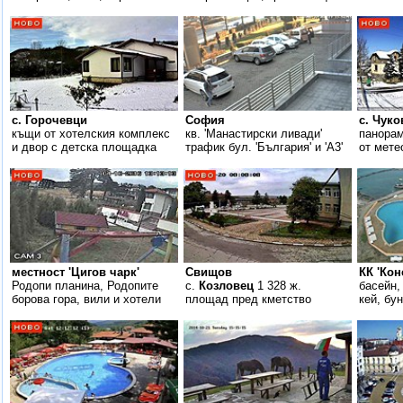
с. Горочевци
София
с. Чуко
къщи от хотелския комплекс
кв. 'Манастирски ливади'
панора
и двор с детска площадка
трафик бул. 'България' и 'А3'
от мете
местност 'Цигов чарк'
Свищов
КК 'Кон
Родопи планина, Родопите
с.
Козловец
1 328 ж.
басейн,
борова гора, вили и хотели
площад пред кметство
кей, бу