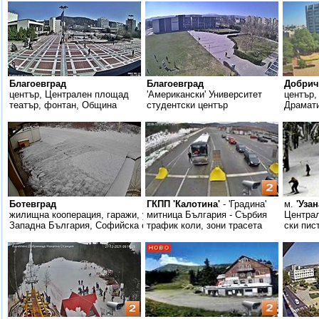
Благоевград
Благоевград
Добрич
център, Централен площад
'Американски' Университет
център,
театър, фонтан, Община
студентски център
Драмати
Ботевград
ГКПП 'Калотина'
- 'Градина'
м.
'Узан
жилищна кооперация, гаражи, улица
митница България - Сърбия
Центра
Западна България, Софийска област
трафик коли, зони трасета
ски пист