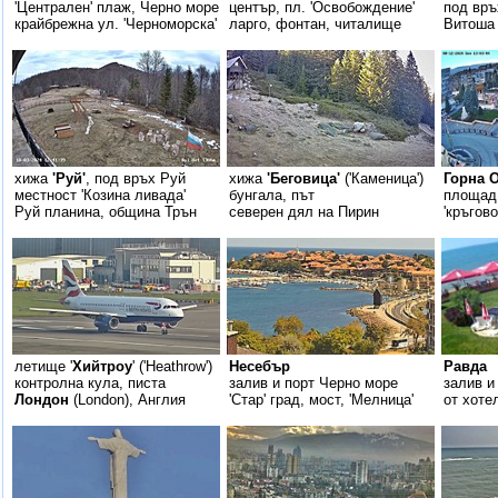
'Централен' плаж, Черно море
център, пл. 'Освобождение'
под връ
крайбрежна ул. 'Черноморска'
ларго, фонтан, читалище
Витоша
хижа
'Руй'
, под връх Руй
хижа
'Беговица'
('Каменица')
Горна 
местност 'Козина ливада'
бунгала, път
площад 
Руй планина, община Трън
северен дял на Пирин
'кръгов
летище '
Хийтроу
' ('Heathrow')
Несебър
Равда
контролна кула, писта
залив и порт Черно море
залив и
Лондон
(London), Англия
'Стар' град, мост, 'Мелница'
от хоте