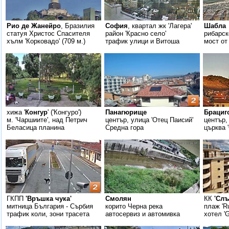
Рио де Жанейро
, Бразилия
София
, квартал жк 'Лагера'
Шабла
статуя Христос Спасителя
район 'Красно село'
рибарск
хълм 'Корковадо' (709 м.)
трафик улици и Витоша
мост от
хижа '
Конгур
' ('Конгуро')
Панагюрище
Брациг
м. 'Чаршиите', над Петрич
център, улица 'Отец Паисий'
център,
Беласица планина
Средна гора
църква 
ГКПП
'Връшка чука'
Смолян
КК
'Слъ
митница България - Сърбия
корито Черна река
плаж 'R
трафик коли, зони трасета
автосервиз и автомивка
хотел 'G