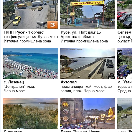
ГКПП '
Русе
' - 'Гюргево'
Русе
, ул. 'Потсдам' 15
Септем
трафик улици към Дунав мост
Брикетна фабрика
център,
Източна промишлена зона
Източна промишлена зона
област 
с.
Лозенец
Ахтопол
м.
'Узан
'Централен' плаж
пристанищен кей, мост, фар
тераса 
Черно море
залив, плаж Черно море
Средна 
Силистра
Прага
(Prague), Чехия
хижа
'Б