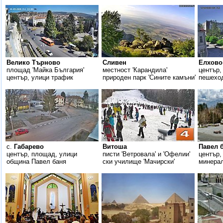
Велико Търново
Сливен
Елхово
площад 'Майка България'
местност 'Карандила'
център
център, улици трафик
природен парк 'Сините камъни'
пешеход
с.
Габарево
Витоша
Павел 
център, площад, улици
писти 'Ветровала' и 'Офелии'
център,
община Павел баня
ски училище 'Мачирски'
минера