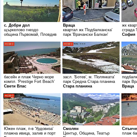
с. Добри дол
Враца
жк кварт
щъркелово гнездо
квартал жк 'Подбалканска'
сграда '
община Първомай, Пловдив
парк 'Врачански Балкан'
София
басейн и плаж Черно море
засл. 'Ботев', м. 'Полянката'
подбалк
компл. 'Prestige Fort Beach'
парк Средна Стара планина
парк Вр
Свети Влас
Стара планина
Враца
Южен плаж, п-в 'Урдовиза'
Смолян
Слънче
плажна ивица, залив и порт
Център, Община, Театър
плаж ба