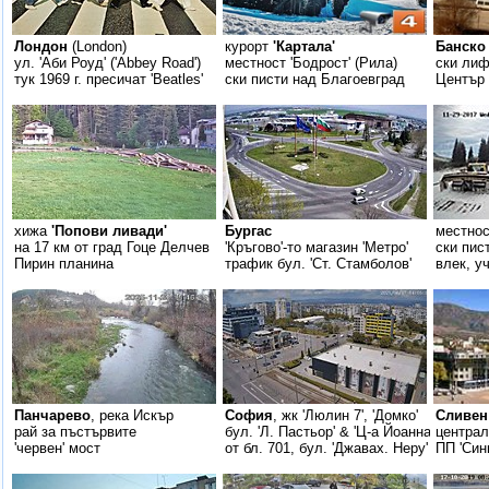
Лондон
(London)
курорт
'Картала'
Банско
ул. 'Аби Роуд' ('Abbey Road')
местност 'Бодрост' (Рила)
ски лиф
тук 1969 г. пресичат 'Beatles'
ски писти над Благоевград
Център 
хижа
'Попови ливади'
Бургас
местно
на 17 км от град Гоце Делчев
'Кръгово'-то магазин 'Метро'
ски пис
Пирин планина
трафик бул. 'Ст. Стамболов'
влек, у
Панчарево
, река Искър
София
, жк 'Люлин 7', 'Домко'
Сливен
рай за пъстървите
бул. 'Л. Пастьор' & 'Ц-а Йоанна'
центра
'червен' мост
от бл. 701, бул. 'Джавах. Неру'
ПП 'Син