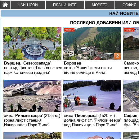
НАЙ-НОВИТЕ 
ПОСЛЕДНО ДОБАВЕНИ ИЛИ ОБ
Вършец
, 'Северозапада'
Боровец
Самоко
център, фонтан, Главна пешеходна
хотел 'Алпин' и ски писти
център
парк 'Слънчева градина'
вилно селище в Рила
поглед 
хижа '
Рилски езера
' (2135 м.)
хижа '
Пионерска
' (1520 м.)
София
горна лифт станция
долна лифт ст. 'Рилски езера'
площад 
Национален Парк 'Рила'
над Паничище в Парк 'Рила'
бул. 'Ев