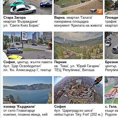
Стара Загора
Варна
, квартал 'Галата'
Пловди
квартал 'Възраждане'
панорамна площадка
трафик 
ул. 'Свети Княз Борис'
монумент 'Крилата на живота'
квартал
София
, център, жълти павета
Перник
Брезни
бул. 'Цар Освободител'
кв. 'Тева', ул. 'Юрий Гагарин'
център,
пл. 'Кн. Александър I', театър
ТЕЦ 'Република', Витоша
Републи
язовир 'Кърджали'
София
с. Гела
от село Главатарци
бул. 'Цариградско шосе'
къщи за
къмпинг, плажна ивица, кей
небостъргач 'Sky Fort' (202 м.)
Родопи 