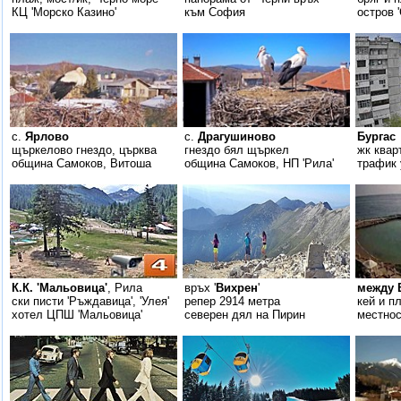
КЦ 'Морско Казино'
към София
остров 
с.
Ярлово
с.
Драгушиново
Бургас
щъркелово гнездо, църква
гнездо бял щъркел
жк квар
община Самоков, Витоша
община Самоков, НП 'Рила'
трафик 
К.К. 'Мальовица'
, Рила
връх '
Вихрен
'
между 
ски писти 'Ръждавица', 'Улея'
репер 2914 метра
кей и п
хотел ЦПШ 'Мальовица'
северен дял на Пирин
местнос