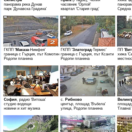
панорама река Дунав
часовник 'Орлой'
панорам
парк 'Дунавска Градина'
квартал 'Стария град'
Средна 
ГКПП
'Маказа
-Нимфея'
ГКПП
'Златоград
-Термес'
ПП
'Ви
граница с Гърция, път Комотини
граница с Гърция, път Ксанти
хижа 'С
Родопи планина
Родопи планина
местнос
София
, радио 'Витоша'
с.
Рибново
Велинг
студио водещи
център, площад 'Въбела'
площад 
новини и хит музика
улица, Родопи планина
'Главна