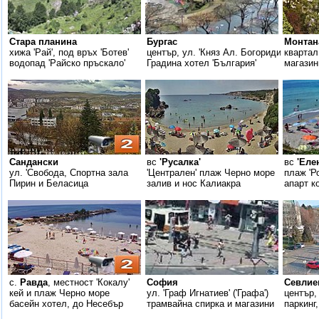
Стара планина
Бургас
Монтан
хижа 'Рай', под връх 'Ботев'
център, ул. 'Княз Ал. Богориди'
квартал
водопад 'Райско пръскало'
Градина хотел 'България'
магазин
Сандански
вс
'Русалка'
вс
'Еле
ул. 'Свобода, Спортна зала
'Централен' плаж Черно море
плаж 'Р
Пирин и Беласица
залив и нос Калиакра
апарт к
с.
Равда
, местност 'Кокалу'
София
Севлие
кей и плаж Черно море
ул. 'Граф Игнатиев' ('Графа')
център,
басейн хотел, до Несебър
трамвайна спирка и магазини
паркинг