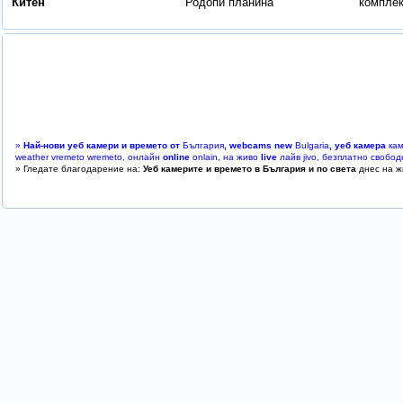
Китен
Родопи планина
комплек
»
Най-нови уеб камери и времето от
България
, webcams new
Bulgaria
, уеб камера
кам
weather vremeto wremeto, онлайн
online
onlain, на живо
live
лайв jivo, безплатно свободн
» Гледате благодарение на:
Уеб камерите и времето в България и по света
днес на ж