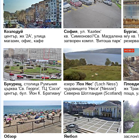
Козлодуй
София
, ул. 'Казбек'
Бургас
център, жк '2А', улица
кв. 'Симеоново'/'Св. Магдалена'
м/у кв. 
магазин, офис, кафе
затворен компл. 'Витоша парк'
резерва
Букурещ
, столица Румъния
езеро
'Лох Нес'
('Loch Ness')
Пловди
църква 'Св. Георги', ТЦ 'Cocor'
чудовището 'Неси' ('Nessie')
жк 'Трак
център, бул. 'Йон К. Братиану'
Северна Шотландия (Scotland)
поща, у
Обзор
Ямбол
заслон