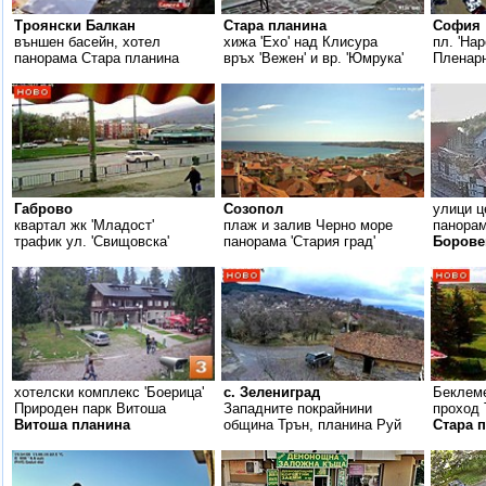
Троянски Балкан
Стара планина
София
външен басейн, хотел
хижа 'Ехо' над Клисура
пл. 'На
панорама Стара планина
връх 'Вежен' и вр. 'Юмрука'
Пленар
Габрово
Созопол
улици ц
квартал жк 'Младост'
плаж и залив Черно море
панорам
трафик ул. 'Свищовска'
панорама 'Стария град'
Борове
хотелски комплекс 'Боерица'
с. Зелениград
Беклеме
Природен парк Витоша
Западните покрайнини
проход 
Витоша планина
община Трън, планина Руй
Стара 